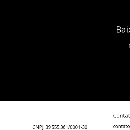
Bai
Conta
contato
CNPJ: 39.555.361/0001-30