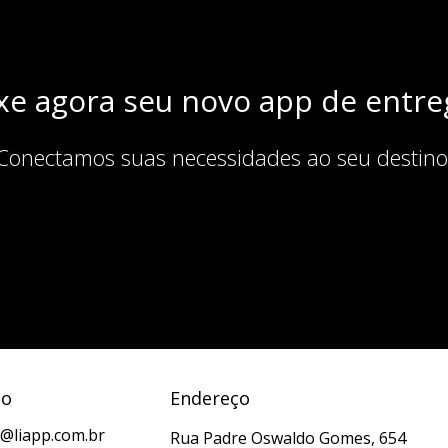
xe agora seu novo app de entre
Conectamos suas necessidades ao seu destino
to
Endereço
@liapp.com.br
Rua Padre Oswaldo Gomes, 654